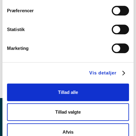
Præferencer
Alusteel A/S
Odensevej 36
5772 Kværndrup
CVR. 46244621
Statistik
Marketing
Cookies
Privatlivspolitik
Salgs- og leveringsbetingelser
Vis detaljer
Tillad alle
Tillad valgte
Afvis