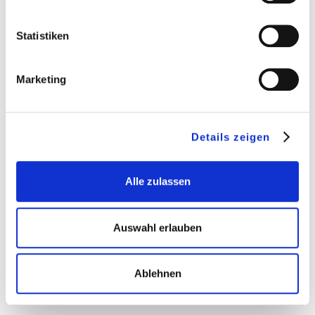
Statistiken
Marketing
Kontaktieren Sie uns
Details zeigen
Fallbeispiele
Alle zulassen
Über uns
Auswahl erlauben
Ablehnen
Alusteel A/S
Odensevej 36
5772 Kværndrup
CVR. 46244621